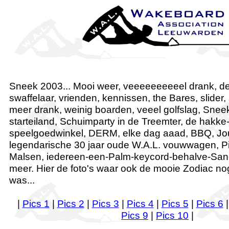
Sneek 2003... Mooi weer, veeeeeeeeeel drank, d
swaffelaar, vrienden, kennissen, the Bares, slider
meer drank, weinig boarden, veeel golfslag, Sne
starteiland, Schuimparty in de Treemter, de hakke
speelgoedwinkel, DERM, elke dag aaad, BBQ, Jo
legendarische 30 jaar oude W.A.L. vouwwagen, Piii
Malsen, iedereen-een-Palm-keycord-behalve-Sand
meer. Hier de foto's waar ook de mooie Zodiac nog
was...
|
Pics 1
|
Pics 2
|
Pics 3
|
Pics 4
|
Pics 5
|
Pics 6
Pics 9
|
Pics 10
|