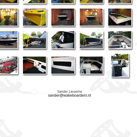
Sander Lieuwma
sander@wakeboarders.nl