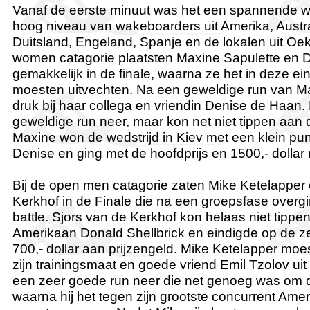
Vanaf de eerste minuut was het een spannende we
hoog niveau van wakeboarders uit Amerika, Austral
Duitsland, Engeland, Spanje en de lokalen uit Oek
women catagorie plaatsten Maxine Sapulette en 
gemakkelijk in de finale, waarna ze het in deze ein
moesten uitvechten. Na een geweldige run van Ma
druk bij haar collega en vriendin Denise de Haan.
geweldige run neer, maar kon net niet tippen aan
Maxine won de wedstrijd in Kiev met een klein pun
Denise en ging met de hoofdprijs en 1500,- dollar 
Bij de open men catagorie zaten Mike Ketelapper 
Kerkhof in de Finale die na een groepsfase overg
battle. Sjors van de Kerkhof kon helaas niet tippe
Amerikaan Donald Shellbrick en eindigde op de z
700,- dollar aan prijzengeld. Mike Ketelapper moes
zijn trainingsmaat en goede vriend Emil Tzolov uit
een zeer goede run neer die net genoeg was om d
waarna hij het tegen zijn grootste concurrent Am