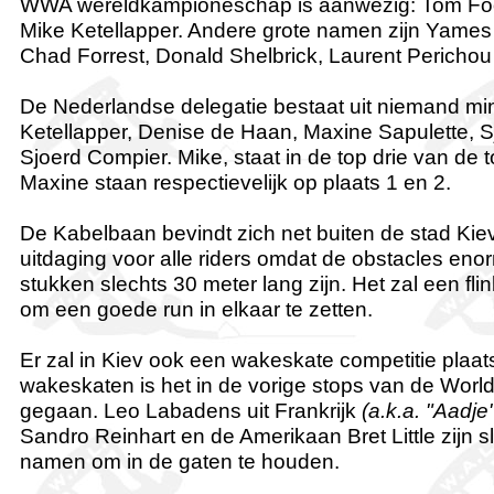
WWA wereldkampioneschap is aanwezig: Tom Foo
Mike Ketellapper. Andere grote namen zijn Yames 
Chad Forrest, Donald Shelbrick, Laurent Perichou
De Nederlandse delegatie bestaat uit niemand mi
Ketellapper, Denise de Haan, Maxine Sapulette, S
Sjoerd Compier. Mike, staat in de top drie van de 
Maxine staan respectievelijk op plaats 1 en 2.
De Kabelbaan bevindt zich net buiten de stad Kie
uitdaging voor alle riders omdat de obstacles enor
stukken slechts 30 meter lang zijn. Het zal een fl
om een goede run in elkaar te zetten.
Er zal in Kiev ook een wakeskate competitie plaat
wakeskaten is het in de vorige stops van de World
gegaan. Leo Labadens uit Frankrijk
(a.k.a. "Aadje"
Sandro Reinhart en de Amerikaan Bret Little zijn s
namen om in de gaten te houden.